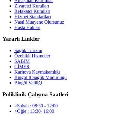
Anlaşmalı Kurumlar
Ziyaretçi Kuralları
Refakatçi Kuralları
Hizmet Standartları
Nasıl Muayene Olursunuz
Hasta Hakları
Yararlı Linkler
Sağlık Turizmi
Özellikli Hizmetler
SABİM
CİMER
Karlıova Kaymakamlığı
Bingöl İl Sağlık Müdürlüğü
Bingöl Valiliği
Poliklinik Çalışma Saatleri
>Sabah : 08:30 - 12:00
>Öğle : 13:30- 16:00