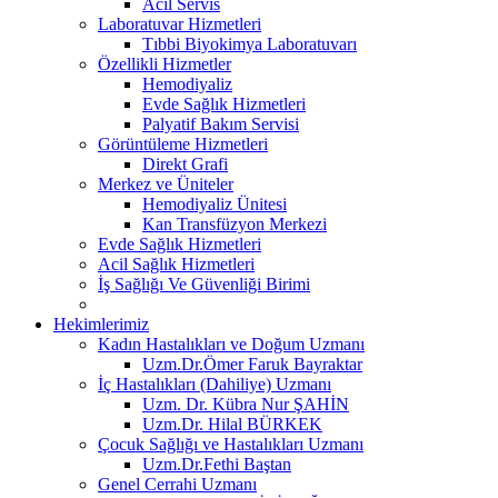
Acil Servis
Laboratuvar Hizmetleri
Tıbbi Biyokimya Laboratuvarı
Özellikli Hizmetler
Hemodiyaliz
Evde Sağlık Hizmetleri
Palyatif Bakım Servisi
Görüntüleme Hizmetleri
Direkt Grafi
Merkez ve Üniteler
Hemodiyaliz Ünitesi
Kan Transfüzyon Merkezi
Evde Sağlık Hizmetleri
Acil Sağlık Hizmetleri
İş Sağlığı Ve Güvenliği Birimi
Hekimlerimiz
Kadın Hastalıkları ve Doğum Uzmanı
Uzm.Dr.Ömer Faruk Bayraktar
İç Hastalıkları (Dahiliye) Uzmanı
Uzm. Dr. Kübra Nur ŞAHİN
Uzm.Dr. Hilal BÜRKEK
Çocuk Sağlığı ve Hastalıkları Uzmanı
Uzm.Dr.Fethi Baştan
Genel Cerrahi Uzmanı