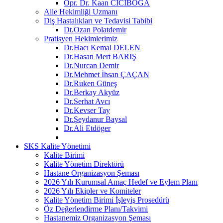
Opr. Dr. Kaan CİCİBOĞA
Aile Hekimliği Uzmanı
Diş Hastalıkları ve Tedavisi Tabibi
Dt.Ozan Polatdemir
Pratisyen Hekimlerimiz
Dr.Hacı Kemal DELEN
Dr.Hasan Mert BARIŞ
Dr.Nurcan Demir
Dr.Mehmet İhsan ÇAÇAN
Dr.Ruken Güneş
Dr.Berkay Akyüz
Dr.Serhat Avcı
Dr.Kevser Tay
Dr.Şeydanur Baysal
Dr.Ali Etdöger
SKS Kalite Yönetimi
Kalite Birimi
Kalite Yönetim Direktörü
Hastane Organizasyon Şeması
2026 Yılı Kurumsal Amaç Hedef ve Eylem Planı
2026 Yılı Ekipler ve Komiteler
Kalite Yönetim Birimi İşleyiş Prosedürü
Öz Değerlendirme Planı/Takvimi
Hastanemiz Organizasyon Şeması