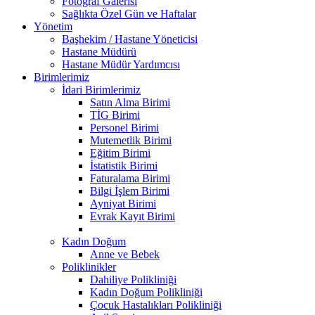
Fotoğraf Galerisi
Sağlıkta Özel Gün ve Haftalar
Yönetim
Başhekim / Hastane Yöneticisi
Hastane Müdürü
Hastane Müdür Yardımcısı
Birimlerimiz
İdari Birimlerimiz
Satın Alma Birimi
TİG Birimi
Personel Birimi
Mutemetlik Birimi
Eğitim Birimi
İstatistik Birimi
Faturalama Birimi
Bilgi İşlem Birimi
Ayniyat Birimi
Evrak Kayıt Birimi
Kadın Doğum
Anne ve Bebek
Poliklinikler
Dahiliye Polikliniği
Kadın Doğum Polikliniği
Çocuk Hastalıkları Polikliniği