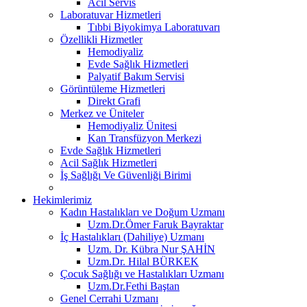
Acil Servis
Laboratuvar Hizmetleri
Tıbbi Biyokimya Laboratuvarı
Özellikli Hizmetler
Hemodiyaliz
Evde Sağlık Hizmetleri
Palyatif Bakım Servisi
Görüntüleme Hizmetleri
Direkt Grafi
Merkez ve Üniteler
Hemodiyaliz Ünitesi
Kan Transfüzyon Merkezi
Evde Sağlık Hizmetleri
Acil Sağlık Hizmetleri
İş Sağlığı Ve Güvenliği Birimi
Hekimlerimiz
Kadın Hastalıkları ve Doğum Uzmanı
Uzm.Dr.Ömer Faruk Bayraktar
İç Hastalıkları (Dahiliye) Uzmanı
Uzm. Dr. Kübra Nur ŞAHİN
Uzm.Dr. Hilal BÜRKEK
Çocuk Sağlığı ve Hastalıkları Uzmanı
Uzm.Dr.Fethi Baştan
Genel Cerrahi Uzmanı