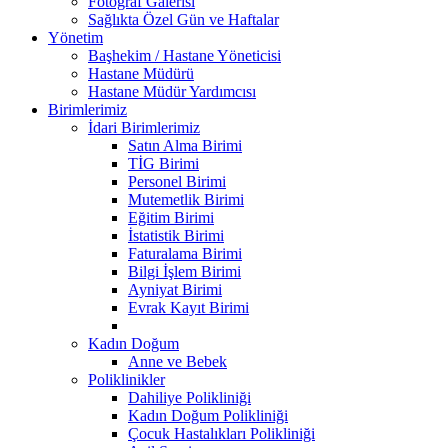
Fotoğraf Galerisi
Sağlıkta Özel Gün ve Haftalar
Yönetim
Başhekim / Hastane Yöneticisi
Hastane Müdürü
Hastane Müdür Yardımcısı
Birimlerimiz
İdari Birimlerimiz
Satın Alma Birimi
TİG Birimi
Personel Birimi
Mutemetlik Birimi
Eğitim Birimi
İstatistik Birimi
Faturalama Birimi
Bilgi İşlem Birimi
Ayniyat Birimi
Evrak Kayıt Birimi
Kadın Doğum
Anne ve Bebek
Poliklinikler
Dahiliye Polikliniği
Kadın Doğum Polikliniği
Çocuk Hastalıkları Polikliniği