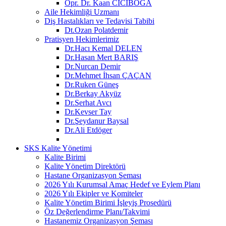
Opr. Dr. Kaan CİCİBOĞA
Aile Hekimliği Uzmanı
Diş Hastalıkları ve Tedavisi Tabibi
Dt.Ozan Polatdemir
Pratisyen Hekimlerimiz
Dr.Hacı Kemal DELEN
Dr.Hasan Mert BARIŞ
Dr.Nurcan Demir
Dr.Mehmet İhsan ÇAÇAN
Dr.Ruken Güneş
Dr.Berkay Akyüz
Dr.Serhat Avcı
Dr.Kevser Tay
Dr.Şeydanur Baysal
Dr.Ali Etdöger
SKS Kalite Yönetimi
Kalite Birimi
Kalite Yönetim Direktörü
Hastane Organizasyon Şeması
2026 Yılı Kurumsal Amaç Hedef ve Eylem Planı
2026 Yılı Ekipler ve Komiteler
Kalite Yönetim Birimi İşleyiş Prosedürü
Öz Değerlendirme Planı/Takvimi
Hastanemiz Organizasyon Şeması