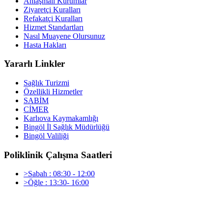
Anlaşmalı Kurumlar
Ziyaretçi Kuralları
Refakatçi Kuralları
Hizmet Standartları
Nasıl Muayene Olursunuz
Hasta Hakları
Yararlı Linkler
Sağlık Turizmi
Özellikli Hizmetler
SABİM
CİMER
Karlıova Kaymakamlığı
Bingöl İl Sağlık Müdürlüğü
Bingöl Valiliği
Poliklinik Çalışma Saatleri
>Sabah : 08:30 - 12:00
>Öğle : 13:30- 16:00