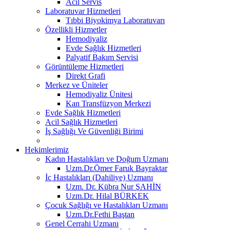
Acil Servis
Laboratuvar Hizmetleri
Tıbbi Biyokimya Laboratuvarı
Özellikli Hizmetler
Hemodiyaliz
Evde Sağlık Hizmetleri
Palyatif Bakım Servisi
Görüntüleme Hizmetleri
Direkt Grafi
Merkez ve Üniteler
Hemodiyaliz Ünitesi
Kan Transfüzyon Merkezi
Evde Sağlık Hizmetleri
Acil Sağlık Hizmetleri
İş Sağlığı Ve Güvenliği Birimi
Hekimlerimiz
Kadın Hastalıkları ve Doğum Uzmanı
Uzm.Dr.Ömer Faruk Bayraktar
İç Hastalıkları (Dahiliye) Uzmanı
Uzm. Dr. Kübra Nur ŞAHİN
Uzm.Dr. Hilal BÜRKEK
Çocuk Sağlığı ve Hastalıkları Uzmanı
Uzm.Dr.Fethi Baştan
Genel Cerrahi Uzmanı