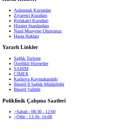
Anlaşmalı Kurumlar
Ziyaretçi Kuralları
Refakatçi Kuralları
Hizmet Standartları
Nasıl Muayene Olursunuz
Hasta Hakları
Yararlı Linkler
Sağlık Turizmi
Özellikli Hizmetler
SABİM
CİMER
Karlıova Kaymakamlığı
Bingöl İl Sağlık Müdürlüğü
Bingöl Valiliği
Poliklinik Çalışma Saatleri
>Sabah : 08:30 - 12:00
>Öğle : 13:30- 16:00