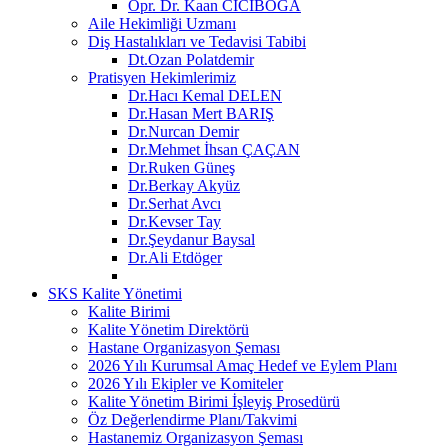
Opr. Dr. Kaan CİCİBOĞA
Aile Hekimliği Uzmanı
Diş Hastalıkları ve Tedavisi Tabibi
Dt.Ozan Polatdemir
Pratisyen Hekimlerimiz
Dr.Hacı Kemal DELEN
Dr.Hasan Mert BARIŞ
Dr.Nurcan Demir
Dr.Mehmet İhsan ÇAÇAN
Dr.Ruken Güneş
Dr.Berkay Akyüz
Dr.Serhat Avcı
Dr.Kevser Tay
Dr.Şeydanur Baysal
Dr.Ali Etdöger
SKS Kalite Yönetimi
Kalite Birimi
Kalite Yönetim Direktörü
Hastane Organizasyon Şeması
2026 Yılı Kurumsal Amaç Hedef ve Eylem Planı
2026 Yılı Ekipler ve Komiteler
Kalite Yönetim Birimi İşleyiş Prosedürü
Öz Değerlendirme Planı/Takvimi
Hastanemiz Organizasyon Şeması