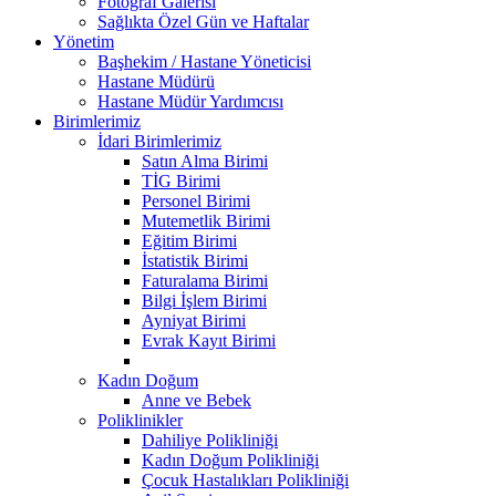
Fotoğraf Galerisi
Sağlıkta Özel Gün ve Haftalar
Yönetim
Başhekim / Hastane Yöneticisi
Hastane Müdürü
Hastane Müdür Yardımcısı
Birimlerimiz
İdari Birimlerimiz
Satın Alma Birimi
TİG Birimi
Personel Birimi
Mutemetlik Birimi
Eğitim Birimi
İstatistik Birimi
Faturalama Birimi
Bilgi İşlem Birimi
Ayniyat Birimi
Evrak Kayıt Birimi
Kadın Doğum
Anne ve Bebek
Poliklinikler
Dahiliye Polikliniği
Kadın Doğum Polikliniği
Çocuk Hastalıkları Polikliniği