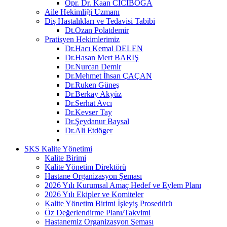
Opr. Dr. Kaan CİCİBOĞA
Aile Hekimliği Uzmanı
Diş Hastalıkları ve Tedavisi Tabibi
Dt.Ozan Polatdemir
Pratisyen Hekimlerimiz
Dr.Hacı Kemal DELEN
Dr.Hasan Mert BARIŞ
Dr.Nurcan Demir
Dr.Mehmet İhsan ÇAÇAN
Dr.Ruken Güneş
Dr.Berkay Akyüz
Dr.Serhat Avcı
Dr.Kevser Tay
Dr.Şeydanur Baysal
Dr.Ali Etdöger
SKS Kalite Yönetimi
Kalite Birimi
Kalite Yönetim Direktörü
Hastane Organizasyon Şeması
2026 Yılı Kurumsal Amaç Hedef ve Eylem Planı
2026 Yılı Ekipler ve Komiteler
Kalite Yönetim Birimi İşleyiş Prosedürü
Öz Değerlendirme Planı/Takvimi
Hastanemiz Organizasyon Şeması