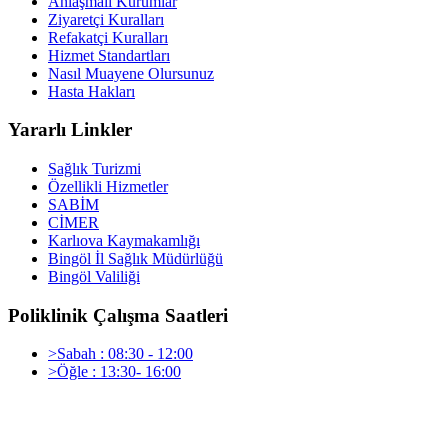
Anlaşmalı Kurumlar
Ziyaretçi Kuralları
Refakatçi Kuralları
Hizmet Standartları
Nasıl Muayene Olursunuz
Hasta Hakları
Yararlı Linkler
Sağlık Turizmi
Özellikli Hizmetler
SABİM
CİMER
Karlıova Kaymakamlığı
Bingöl İl Sağlık Müdürlüğü
Bingöl Valiliği
Poliklinik Çalışma Saatleri
>Sabah : 08:30 - 12:00
>Öğle : 13:30- 16:00