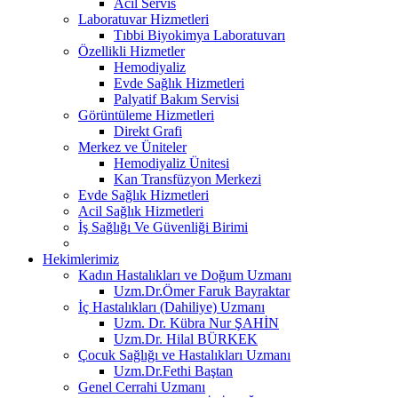
Acil Servis
Laboratuvar Hizmetleri
Tıbbi Biyokimya Laboratuvarı
Özellikli Hizmetler
Hemodiyaliz
Evde Sağlık Hizmetleri
Palyatif Bakım Servisi
Görüntüleme Hizmetleri
Direkt Grafi
Merkez ve Üniteler
Hemodiyaliz Ünitesi
Kan Transfüzyon Merkezi
Evde Sağlık Hizmetleri
Acil Sağlık Hizmetleri
İş Sağlığı Ve Güvenliği Birimi
Hekimlerimiz
Kadın Hastalıkları ve Doğum Uzmanı
Uzm.Dr.Ömer Faruk Bayraktar
İç Hastalıkları (Dahiliye) Uzmanı
Uzm. Dr. Kübra Nur ŞAHİN
Uzm.Dr. Hilal BÜRKEK
Çocuk Sağlığı ve Hastalıkları Uzmanı
Uzm.Dr.Fethi Baştan
Genel Cerrahi Uzmanı