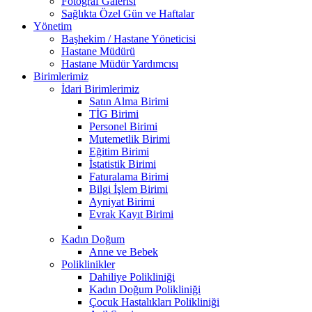
Fotoğraf Galerisi
Sağlıkta Özel Gün ve Haftalar
Yönetim
Başhekim / Hastane Yöneticisi
Hastane Müdürü
Hastane Müdür Yardımcısı
Birimlerimiz
İdari Birimlerimiz
Satın Alma Birimi
TİG Birimi
Personel Birimi
Mutemetlik Birimi
Eğitim Birimi
İstatistik Birimi
Faturalama Birimi
Bilgi İşlem Birimi
Ayniyat Birimi
Evrak Kayıt Birimi
Kadın Doğum
Anne ve Bebek
Poliklinikler
Dahiliye Polikliniği
Kadın Doğum Polikliniği
Çocuk Hastalıkları Polikliniği