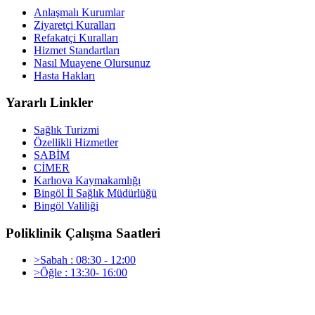
Anlaşmalı Kurumlar
Ziyaretçi Kuralları
Refakatçi Kuralları
Hizmet Standartları
Nasıl Muayene Olursunuz
Hasta Hakları
Yararlı Linkler
Sağlık Turizmi
Özellikli Hizmetler
SABİM
CİMER
Karlıova Kaymakamlığı
Bingöl İl Sağlık Müdürlüğü
Bingöl Valiliği
Poliklinik Çalışma Saatleri
>Sabah : 08:30 - 12:00
>Öğle : 13:30- 16:00