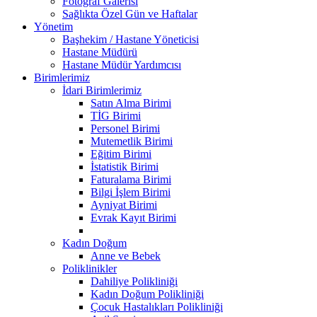
Fotoğraf Galerisi
Sağlıkta Özel Gün ve Haftalar
Yönetim
Başhekim / Hastane Yöneticisi
Hastane Müdürü
Hastane Müdür Yardımcısı
Birimlerimiz
İdari Birimlerimiz
Satın Alma Birimi
TİG Birimi
Personel Birimi
Mutemetlik Birimi
Eğitim Birimi
İstatistik Birimi
Faturalama Birimi
Bilgi İşlem Birimi
Ayniyat Birimi
Evrak Kayıt Birimi
Kadın Doğum
Anne ve Bebek
Poliklinikler
Dahiliye Polikliniği
Kadın Doğum Polikliniği
Çocuk Hastalıkları Polikliniği