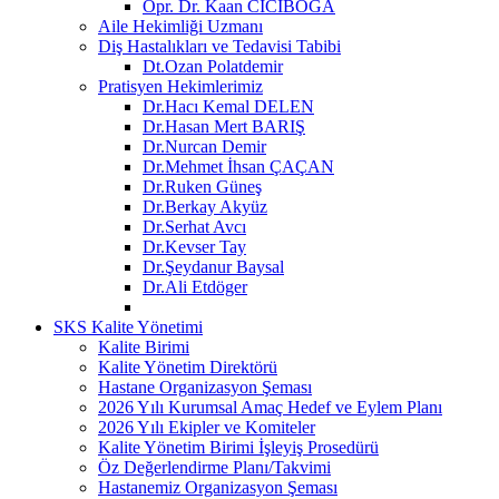
Opr. Dr. Kaan CİCİBOĞA
Aile Hekimliği Uzmanı
Diş Hastalıkları ve Tedavisi Tabibi
Dt.Ozan Polatdemir
Pratisyen Hekimlerimiz
Dr.Hacı Kemal DELEN
Dr.Hasan Mert BARIŞ
Dr.Nurcan Demir
Dr.Mehmet İhsan ÇAÇAN
Dr.Ruken Güneş
Dr.Berkay Akyüz
Dr.Serhat Avcı
Dr.Kevser Tay
Dr.Şeydanur Baysal
Dr.Ali Etdöger
SKS Kalite Yönetimi
Kalite Birimi
Kalite Yönetim Direktörü
Hastane Organizasyon Şeması
2026 Yılı Kurumsal Amaç Hedef ve Eylem Planı
2026 Yılı Ekipler ve Komiteler
Kalite Yönetim Birimi İşleyiş Prosedürü
Öz Değerlendirme Planı/Takvimi
Hastanemiz Organizasyon Şeması