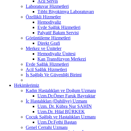
Acil Servis
Laboratuvar Hizmetleri
Tıbbi Biyokimya Laboratuvarı
Özellikli Hizmetler
Hemodiyaliz
Evde Sağlık Hizmetleri
Palyatif Bakım Servisi
Görüntüleme Hizmetleri
Direkt Grafi
Merkez ve Üniteler
Hemodiyaliz Ünitesi
Kan Transfüzyon Merkezi
Evde Sağlık Hizmetleri
Acil Sağlık Hizmetleri
İş Sağlığı Ve Güvenliği Birimi
Hekimlerimiz
Kadın Hastalıkları ve Doğum Uzmanı
Uzm.Dr.Ömer Faruk Bayraktar
İç Hastalıkları (Dahiliye) Uzmanı
Uzm. Dr. Kübra Nur ŞAHİN
Uzm.Dr. Hilal BÜRKEK
Çocuk Sağlığı ve Hastalıkları Uzmanı
Uzm.Dr.Fethi Baştan
Genel Cerrahi Uzmanı