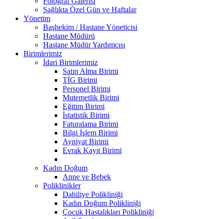
Fotoğraf Galerisi
Sağlıkta Özel Gün ve Haftalar
Yönetim
Başhekim / Hastane Yöneticisi
Hastane Müdürü
Hastane Müdür Yardımcısı
Birimlerimiz
İdari Birimlerimiz
Satın Alma Birimi
TİG Birimi
Personel Birimi
Mutemetlik Birimi
Eğitim Birimi
İstatistik Birimi
Faturalama Birimi
Bilgi İşlem Birimi
Ayniyat Birimi
Evrak Kayıt Birimi
Kadın Doğum
Anne ve Bebek
Poliklinikler
Dahiliye Polikliniği
Kadın Doğum Polikliniği
Çocuk Hastalıkları Polikliniği