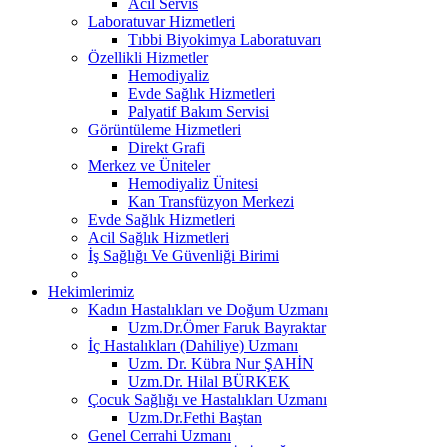
Acil Servis
Laboratuvar Hizmetleri
Tıbbi Biyokimya Laboratuvarı
Özellikli Hizmetler
Hemodiyaliz
Evde Sağlık Hizmetleri
Palyatif Bakım Servisi
Görüntüleme Hizmetleri
Direkt Grafi
Merkez ve Üniteler
Hemodiyaliz Ünitesi
Kan Transfüzyon Merkezi
Evde Sağlık Hizmetleri
Acil Sağlık Hizmetleri
İş Sağlığı Ve Güvenliği Birimi
Hekimlerimiz
Kadın Hastalıkları ve Doğum Uzmanı
Uzm.Dr.Ömer Faruk Bayraktar
İç Hastalıkları (Dahiliye) Uzmanı
Uzm. Dr. Kübra Nur ŞAHİN
Uzm.Dr. Hilal BÜRKEK
Çocuk Sağlığı ve Hastalıkları Uzmanı
Uzm.Dr.Fethi Baştan
Genel Cerrahi Uzmanı