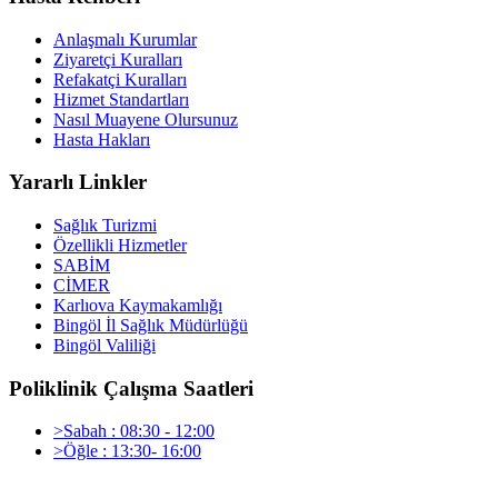
Anlaşmalı Kurumlar
Ziyaretçi Kuralları
Refakatçi Kuralları
Hizmet Standartları
Nasıl Muayene Olursunuz
Hasta Hakları
Yararlı Linkler
Sağlık Turizmi
Özellikli Hizmetler
SABİM
CİMER
Karlıova Kaymakamlığı
Bingöl İl Sağlık Müdürlüğü
Bingöl Valiliği
Poliklinik Çalışma Saatleri
>Sabah : 08:30 - 12:00
>Öğle : 13:30- 16:00