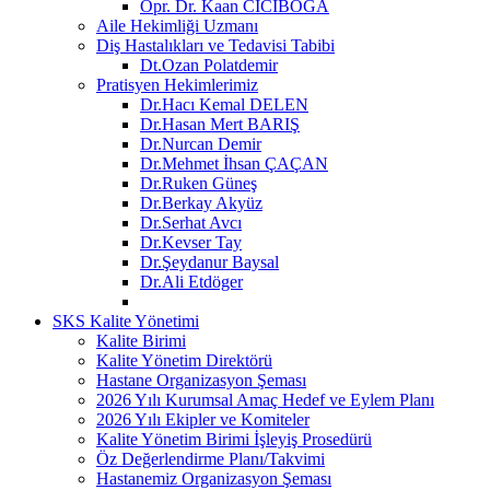
Opr. Dr. Kaan CİCİBOĞA
Aile Hekimliği Uzmanı
Diş Hastalıkları ve Tedavisi Tabibi
Dt.Ozan Polatdemir
Pratisyen Hekimlerimiz
Dr.Hacı Kemal DELEN
Dr.Hasan Mert BARIŞ
Dr.Nurcan Demir
Dr.Mehmet İhsan ÇAÇAN
Dr.Ruken Güneş
Dr.Berkay Akyüz
Dr.Serhat Avcı
Dr.Kevser Tay
Dr.Şeydanur Baysal
Dr.Ali Etdöger
SKS Kalite Yönetimi
Kalite Birimi
Kalite Yönetim Direktörü
Hastane Organizasyon Şeması
2026 Yılı Kurumsal Amaç Hedef ve Eylem Planı
2026 Yılı Ekipler ve Komiteler
Kalite Yönetim Birimi İşleyiş Prosedürü
Öz Değerlendirme Planı/Takvimi
Hastanemiz Organizasyon Şeması