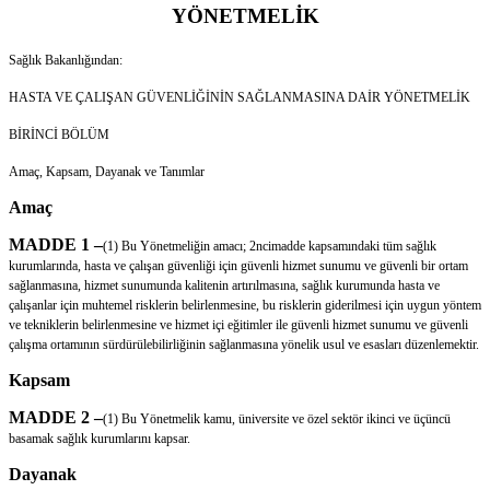
YÖNETMELİK
Sağlık Bakanlığından:
HASTA VE ÇALIŞAN GÜVENLİĞİNİN SAĞLANMASINA DAİR YÖNETMELİK
BİRİNCİ BÖLÜM
Amaç, Kapsam, Dayanak ve Tanımlar
Amaç
MADDE 1 –
(1) Bu Yönetmeliğin amacı; 2ncimadde kapsamındaki tüm sağlık
kurumlarında, hasta ve çalışan güvenliği için güvenli hizmet sunumu ve güvenli bir ortam
sağlanmasına, hizmet sunumunda kalitenin artırılmasına, sağlık kurumunda hasta ve
çalışanlar için muhtemel risklerin belirlenmesine, bu risklerin giderilmesi için uygun yöntem
ve tekniklerin belirlenmesine ve hizmet içi eğitimler ile güvenli hizmet sunumu ve güvenli
çalışma ortamının sürdürülebilirliğinin sağlanmasına yönelik usul ve esasları düzenlemektir.
Kapsam
MADDE 2 –
(1) Bu Yönetmelik kamu, üniversite ve özel sektör ikinci ve üçüncü
basamak sağlık kurumlarını kapsar.
Dayanak