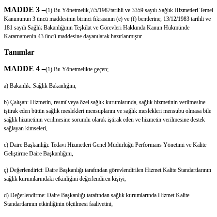
MADDE 3 –
(1) Bu Yönetmelik,7/5/1987tarihli ve 3359 sayılı Sağlık Hizmetleri Temel
Kanununun 3 üncü maddesinin birinci fıkrasının (e) ve (f) bentlerine, 13/12/1983 tarihli ve
181 sayılı Sağlık Bakanlığının Teşkilat ve Görevleri Hakkında Kanun Hükmünde
Kararnamenin 43 üncü maddesine dayanılarak hazırlanmıştır.
Tanımlar
MADDE 4 –
(1) Bu Yönetmelikte geçen;
a) Bakanlık: Sağlık Bakanlığını,
b) Çalışan: Hizmetin, resmî veya özel sağlık kurumlarında, sağlık hizmetinin verilmesine
iştirak eden bütün sağlık meslekleri mensuplarını ve sağlık meslekleri mensubu olmasa bile
sağlık hizmetinin verilmesine sorumlu olarak iştirak eden ve hizmetin verilmesine destek
sağlayan kimseleri,
c) Daire Başkanlığı: Tedavi Hizmetleri Genel Müdürlüğü Performans Yönetimi ve Kalite
Geliştirme Daire Başkanlığını,
ç) Değerlendirici: Daire Başkanlığı tarafından görevlendirilen Hizmet Kalite Standartlarının
sağlık kurumlarındaki etkinliğini değerlendiren kişiyi,
d) Değerlendirme: Daire Başkanlığı tarafından sağlık kurumlarında Hizmet Kalite
Standartlarının etkinliğinin ölçülmesi faaliyetini,