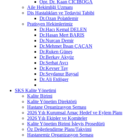
Opr. Dr. Kaan CİCİBOĞA
Aile Hekimliği Uzmanı
Diş Hastalıkları ve Tedavisi Tabibi
Dt.Ozan Polatdemir
Pratisyen Hekimlerimiz
Dr.Hacı Kemal DELEN
Dr.Hasan Mert BARIŞ
Dr.Nurcan Demir
Dr.Mehmet İhsan ÇAÇAN
Dr.Ruken Güneş
Dr.Berkay Akyüz
Dr.Serhat Avcı
Dr.Kevser Tay
Dr.Şeydanur Baysal
Dr.Ali Etdöger
SKS Kalite Yönetimi
Kalite Birimi
Kalite Yönetim Direktörü
Hastane Organizasyon Şeması
2026 Yılı Kurumsal Amaç Hedef ve Eylem Planı
2026 Yılı Ekipler ve Komiteler
Kalite Yönetim Birimi İşleyiş Prosedürü
Öz Değerlendirme Planı/Takvimi
Hastanemiz Organizasyon Şeması