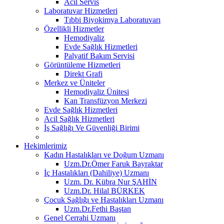
Acil Servis
Laboratuvar Hizmetleri
Tıbbi Biyokimya Laboratuvarı
Özellikli Hizmetler
Hemodiyaliz
Evde Sağlık Hizmetleri
Palyatif Bakım Servisi
Görüntüleme Hizmetleri
Direkt Grafi
Merkez ve Üniteler
Hemodiyaliz Ünitesi
Kan Transfüzyon Merkezi
Evde Sağlık Hizmetleri
Acil Sağlık Hizmetleri
İş Sağlığı Ve Güvenliği Birimi
Hekimlerimiz
Kadın Hastalıkları ve Doğum Uzmanı
Uzm.Dr.Ömer Faruk Bayraktar
İç Hastalıkları (Dahiliye) Uzmanı
Uzm. Dr. Kübra Nur ŞAHİN
Uzm.Dr. Hilal BÜRKEK
Çocuk Sağlığı ve Hastalıkları Uzmanı
Uzm.Dr.Fethi Baştan
Genel Cerrahi Uzmanı