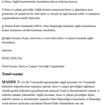
e) Hasta: Sağlık hizmetlerinden faydalanma ihtiyacı bulunan kimseyi,
f) Hasta ve çalışan güvenliği: Sağlık hizmeti sunumunda hasta ve çalışanların zarar
görmesine yol açabilecek her türlü işlem ve süreçler ile ilgili alınacak tedbir ve iyileştirme
uygulamalarına yönelik faaliyetleri,
g) Hizmet Kalite Standartları (HKS): Daire Başkanlığı tarafından sağlık kurumlarının
hizmet sunumuna yönelik hazırlanan standartları,
ğ)Sağlık kurumu: Kamu, üniversite ve özel sektör ikinci ve üçüncü basamak sağlık
kurumlarını,
ifadeeder.
İKİNCİ BÖLÜM
Temel Esaslar, Hasta ve Çalışan Güvenliği Uygulamaları
Temel esaslar
MADDE 5 –
(1) Bu Yönetmelik kapsamındaki sağlık kurumları; bu Yönetmelik
hükümleri doğrultusunda uygulama yapmak, hasta ve çalışan güvenliğini sağlamaya
yönelik gerekli faaliyetleri gerçekleştirmek amacıyla, kendi iç düzenlemelerini yapmak ve
tedbirleri almakla yükümlüdür. Sağlık kurumları, hasta ve çalışan güvenliğine ilişkin
tedbirleri alırken ve düzenlemeleri yaparken Daire Başkanlığınca hazırlanan ve Bakanlığın
resmî internet sayfasında yayımlanan Hizmet Kalite Standartlarını esas alır.