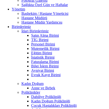
Fotoğraf Galerisi
Sağlıkta Özel Gün ve Haftalar
Yönetim
Başhekim / Hastane Yöneticisi
Hastane Müdürü
Hastane Müdür Yardımcısı
Birimlerimiz
İdari Birimlerimiz
Satın Alma Birimi
TİG Birimi
Personel Birimi
Mutemetlik Birimi
Eğitim Birimi
İstatistik Birimi
Faturalama Birimi
Bilgi İşlem Birimi
Ayniyat Birimi
Evrak Kayıt Birimi
Kadın Doğum
Anne ve Bebek
Poliklinikler
Dahiliye Polikliniği
Kadın Doğum Polikliniği
Çocuk Hastalıkları Polikliniği