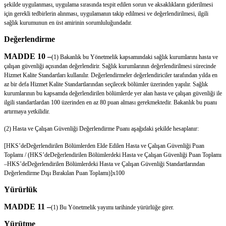
şekilde uygulanması, uygulama sırasında tespit edilen sorun ve aksaklıkların giderilmesi
için gerekli tedbirlerin alınması, uygulamanın takip edilmesi ve değerlendirilmesi, ilgili
sağlık kurumunun en üst amirinin sorumluluğundadır.
Değerlendirme
MADDE 10 –
(1) Bakanlık bu Yönetmelik kapsamındaki sağlık kurumlarını hasta ve
çalışan güvenliği açısından değerlendirir. Sağlık kurumlarının değerlendirilmesi sürecinde
Hizmet Kalite Standartları kullanılır. Değerlendirmeler değerlendiriciler tarafından yılda en
az bir defa Hizmet Kalite Standartlarından seçilecek bölümler üzerinden yapılır. Sağlık
kurumlarının bu kapsamda değerlendirilen bölümlerde yer alan hasta ve çalışan güvenliği ile
ilgili standartlardan 100 üzerinden en az 80 puan alması gerekmektedir. Bakanlık bu puanı
artırmaya yetkilidir.
(2) Hasta ve Çalışan Güvenliği Değerlendirme Puanı aşağıdaki şekilde hesaplanır:
[HKS’deDeğerlendirilen Bölümlerden Elde Edilen Hasta ve Çalışan Güvenliği Puan
Toplamı / (HKS’deDeğerlendirilen Bölümlerdeki Hasta ve Çalışan Güvenliği Puan Toplamı
–HKS’deDeğerlendirilen Bölümlerdeki Hasta ve Çalışan Güvenliği Standartlarından
Değerlendirme Dışı Bırakılan Puan Toplamı)]x100
Yürürlük
MADDE 11 –
(1) Bu Yönetmelik yayımı tarihinde yürürlüğe girer.
Yürütme