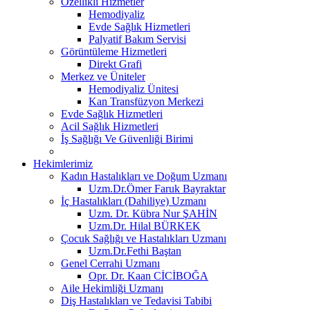
Özellikli Hizmetler
Hemodiyaliz
Evde Sağlık Hizmetleri
Palyatif Bakım Servisi
Görüntüleme Hizmetleri
Direkt Grafi
Merkez ve Üniteler
Hemodiyaliz Ünitesi
Kan Transfüzyon Merkezi
Evde Sağlık Hizmetleri
Acil Sağlık Hizmetleri
İş Sağlığı Ve Güvenliği Birimi
Hekimlerimiz
Kadın Hastalıkları ve Doğum Uzmanı
Uzm.Dr.Ömer Faruk Bayraktar
İç Hastalıkları (Dahiliye) Uzmanı
Uzm. Dr. Kübra Nur ŞAHİN
Uzm.Dr. Hilal BÜRKEK
Çocuk Sağlığı ve Hastalıkları Uzmanı
Uzm.Dr.Fethi Baştan
Genel Cerrahi Uzmanı
Opr. Dr. Kaan CİCİBOĞA
Aile Hekimliği Uzmanı
Diş Hastalıkları ve Tedavisi Tabibi