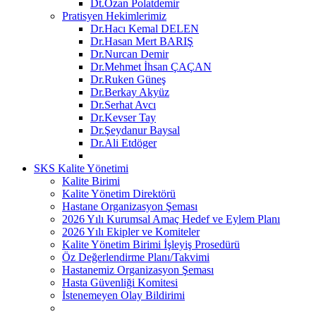
Dt.Ozan Polatdemir
Pratisyen Hekimlerimiz
Dr.Hacı Kemal DELEN
Dr.Hasan Mert BARIŞ
Dr.Nurcan Demir
Dr.Mehmet İhsan ÇAÇAN
Dr.Ruken Güneş
Dr.Berkay Akyüz
Dr.Serhat Avcı
Dr.Kevser Tay
Dr.Şeydanur Baysal
Dr.Ali Etdöger
SKS Kalite Yönetimi
Kalite Birimi
Kalite Yönetim Direktörü
Hastane Organizasyon Şeması
2026 Yılı Kurumsal Amaç Hedef ve Eylem Planı
2026 Yılı Ekipler ve Komiteler
Kalite Yönetim Birimi İşleyiş Prosedürü
Öz Değerlendirme Planı/Takvimi
Hastanemiz Organizasyon Şeması
Hasta Güvenliği Komitesi
İstenemeyen Olay Bildirimi