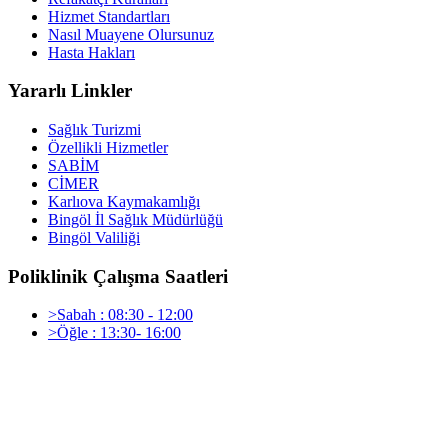
Hizmet Standartları
Nasıl Muayene Olursunuz
Hasta Hakları
Yararlı Linkler
Sağlık Turizmi
Özellikli Hizmetler
SABİM
CİMER
Karlıova Kaymakamlığı
Bingöl İl Sağlık Müdürlüğü
Bingöl Valiliği
Poliklinik Çalışma Saatleri
>Sabah : 08:30 - 12:00
>Öğle : 13:30- 16:00