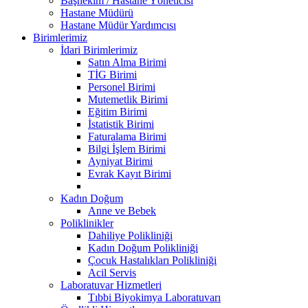
Başhekim / Hastane Yöneticisi
Hastane Müdürü
Hastane Müdür Yardımcısı
Birimlerimiz
İdari Birimlerimiz
Satın Alma Birimi
TİG Birimi
Personel Birimi
Mutemetlik Birimi
Eğitim Birimi
İstatistik Birimi
Faturalama Birimi
Bilgi İşlem Birimi
Ayniyat Birimi
Evrak Kayıt Birimi
Kadın Doğum
Anne ve Bebek
Poliklinikler
Dahiliye Polikliniği
Kadın Doğum Polikliniği
Çocuk Hastalıkları Polikliniği
Acil Servis
Laboratuvar Hizmetleri
Tıbbi Biyokimya Laboratuvarı