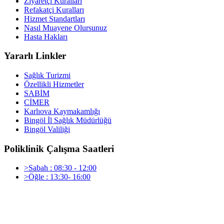
Ziyaretçi Kuralları
Refakatçi Kuralları
Hizmet Standartları
Nasıl Muayene Olursunuz
Hasta Hakları
Yararlı Linkler
Sağlık Turizmi
Özellikli Hizmetler
SABİM
CİMER
Karlıova Kaymakamlığı
Bingöl İl Sağlık Müdürlüğü
Bingöl Valiliği
Poliklinik Çalışma Saatleri
>Sabah : 08:30 - 12:00
>Öğle : 13:30- 16:00