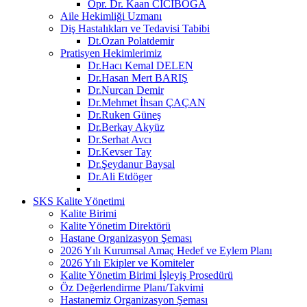
Opr. Dr. Kaan CİCİBOĞA
Aile Hekimliği Uzmanı
Diş Hastalıkları ve Tedavisi Tabibi
Dt.Ozan Polatdemir
Pratisyen Hekimlerimiz
Dr.Hacı Kemal DELEN
Dr.Hasan Mert BARIŞ
Dr.Nurcan Demir
Dr.Mehmet İhsan ÇAÇAN
Dr.Ruken Güneş
Dr.Berkay Akyüz
Dr.Serhat Avcı
Dr.Kevser Tay
Dr.Şeydanur Baysal
Dr.Ali Etdöger
SKS Kalite Yönetimi
Kalite Birimi
Kalite Yönetim Direktörü
Hastane Organizasyon Şeması
2026 Yılı Kurumsal Amaç Hedef ve Eylem Planı
2026 Yılı Ekipler ve Komiteler
Kalite Yönetim Birimi İşleyiş Prosedürü
Öz Değerlendirme Planı/Takvimi
Hastanemiz Organizasyon Şeması