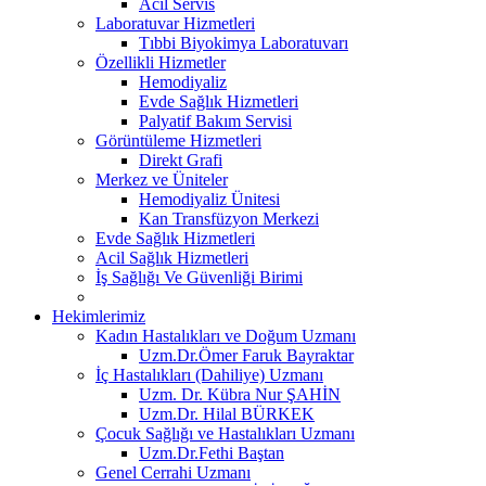
Acil Servis
Laboratuvar Hizmetleri
Tıbbi Biyokimya Laboratuvarı
Özellikli Hizmetler
Hemodiyaliz
Evde Sağlık Hizmetleri
Palyatif Bakım Servisi
Görüntüleme Hizmetleri
Direkt Grafi
Merkez ve Üniteler
Hemodiyaliz Ünitesi
Kan Transfüzyon Merkezi
Evde Sağlık Hizmetleri
Acil Sağlık Hizmetleri
İş Sağlığı Ve Güvenliği Birimi
Hekimlerimiz
Kadın Hastalıkları ve Doğum Uzmanı
Uzm.Dr.Ömer Faruk Bayraktar
İç Hastalıkları (Dahiliye) Uzmanı
Uzm. Dr. Kübra Nur ŞAHİN
Uzm.Dr. Hilal BÜRKEK
Çocuk Sağlığı ve Hastalıkları Uzmanı
Uzm.Dr.Fethi Baştan
Genel Cerrahi Uzmanı