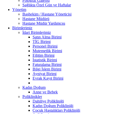
Fotoğraf Galerisi
Sağlıkta Özel Gün ve Haftalar
Yönetim
Başhekim / Hastane Yöneticisi
Hastane Müdürü
Hastane Müdür Yardımcısı
Birimlerimiz
İdari Birimlerimiz
Satın Alma Birimi
TİG Birimi
Personel Birimi
Mutemetlik Birimi
Eğitim Birimi
İstatistik Birimi
Faturalama Birimi
Bilgi İşlem Birimi
Ayniyat Birimi
Evrak Kayıt Birimi
Kadın Doğum
Anne ve Bebek
Poliklinikler
Dahiliye Polikliniği
Kadın Doğum Polikliniği
Çocuk Hastalıkları Polikliniği