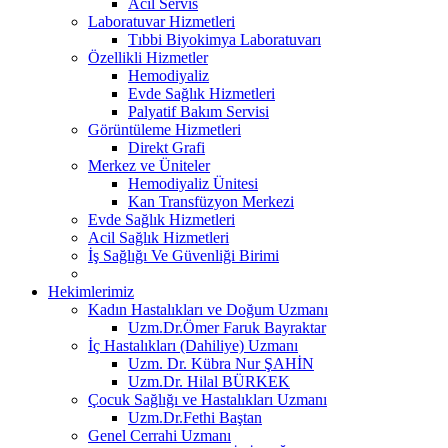
Acil Servis
Laboratuvar Hizmetleri
Tıbbi Biyokimya Laboratuvarı
Özellikli Hizmetler
Hemodiyaliz
Evde Sağlık Hizmetleri
Palyatif Bakım Servisi
Görüntüleme Hizmetleri
Direkt Grafi
Merkez ve Üniteler
Hemodiyaliz Ünitesi
Kan Transfüzyon Merkezi
Evde Sağlık Hizmetleri
Acil Sağlık Hizmetleri
İş Sağlığı Ve Güvenliği Birimi
Hekimlerimiz
Kadın Hastalıkları ve Doğum Uzmanı
Uzm.Dr.Ömer Faruk Bayraktar
İç Hastalıkları (Dahiliye) Uzmanı
Uzm. Dr. Kübra Nur ŞAHİN
Uzm.Dr. Hilal BÜRKEK
Çocuk Sağlığı ve Hastalıkları Uzmanı
Uzm.Dr.Fethi Baştan
Genel Cerrahi Uzmanı