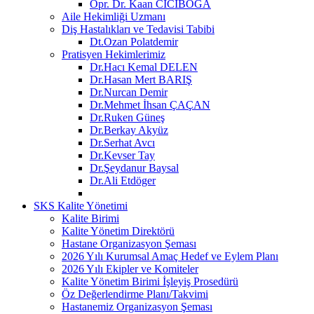
Opr. Dr. Kaan CİCİBOĞA
Aile Hekimliği Uzmanı
Diş Hastalıkları ve Tedavisi Tabibi
Dt.Ozan Polatdemir
Pratisyen Hekimlerimiz
Dr.Hacı Kemal DELEN
Dr.Hasan Mert BARIŞ
Dr.Nurcan Demir
Dr.Mehmet İhsan ÇAÇAN
Dr.Ruken Güneş
Dr.Berkay Akyüz
Dr.Serhat Avcı
Dr.Kevser Tay
Dr.Şeydanur Baysal
Dr.Ali Etdöger
SKS Kalite Yönetimi
Kalite Birimi
Kalite Yönetim Direktörü
Hastane Organizasyon Şeması
2026 Yılı Kurumsal Amaç Hedef ve Eylem Planı
2026 Yılı Ekipler ve Komiteler
Kalite Yönetim Birimi İşleyiş Prosedürü
Öz Değerlendirme Planı/Takvimi
Hastanemiz Organizasyon Şeması