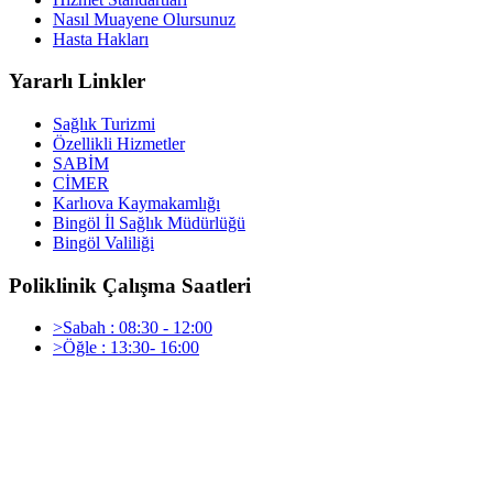
Nasıl Muayene Olursunuz
Hasta Hakları
Yararlı Linkler
Sağlık Turizmi
Özellikli Hizmetler
SABİM
CİMER
Karlıova Kaymakamlığı
Bingöl İl Sağlık Müdürlüğü
Bingöl Valiliği
Poliklinik Çalışma Saatleri
>Sabah : 08:30 - 12:00
>Öğle : 13:30- 16:00