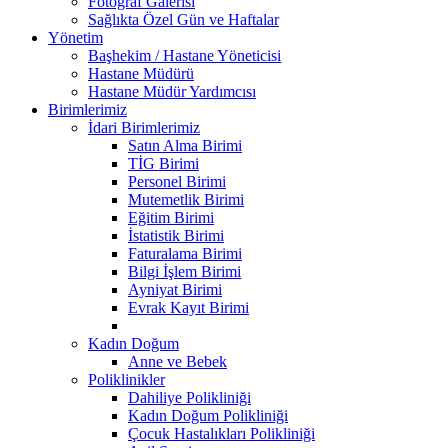
Fotoğraf Galerisi
Sağlıkta Özel Gün ve Haftalar
Yönetim
Başhekim / Hastane Yöneticisi
Hastane Müdürü
Hastane Müdür Yardımcısı
Birimlerimiz
İdari Birimlerimiz
Satın Alma Birimi
TİG Birimi
Personel Birimi
Mutemetlik Birimi
Eğitim Birimi
İstatistik Birimi
Faturalama Birimi
Bilgi İşlem Birimi
Ayniyat Birimi
Evrak Kayıt Birimi
Kadın Doğum
Anne ve Bebek
Poliklinikler
Dahiliye Polikliniği
Kadın Doğum Polikliniği
Çocuk Hastalıkları Polikliniği