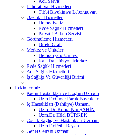
Acil Servis
Laboratuvar Hizmetleri
Tıbbi Biyokimya Laboratuvarı
Özellikli Hizmetler
Hemodiyaliz
Evde Sağlık Hizmetleri
Palyatif Bakım Servisi
Görüntüleme Hizmetleri
Direkt Grafi
Merkez ve Üniteler
Hemodiyaliz Ünitesi
Kan Transfüzyon Merkezi
Evde Sağlık Hizmetleri
Acil Sağlık Hizmetleri
İş Sağlığı Ve Güvenliği Birimi
Hekimlerimiz
Kadın Hastalıkları ve Doğum Uzmanı
Uzm.Dr.Ömer Faruk Bayraktar
İç Hastalıkları (Dahiliye) Uzmanı
Uzm. Dr. Kübra Nur ŞAHİN
Uzm.Dr. Hilal BÜRKEK
Çocuk Sağlığı ve Hastalıkları Uzmanı
Uzm.Dr.Fethi Baştan
Genel Cerrahi Uzmanı