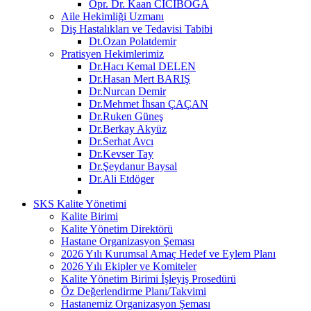
Opr. Dr. Kaan CİCİBOĞA
Aile Hekimliği Uzmanı
Diş Hastalıkları ve Tedavisi Tabibi
Dt.Ozan Polatdemir
Pratisyen Hekimlerimiz
Dr.Hacı Kemal DELEN
Dr.Hasan Mert BARIŞ
Dr.Nurcan Demir
Dr.Mehmet İhsan ÇAÇAN
Dr.Ruken Güneş
Dr.Berkay Akyüz
Dr.Serhat Avcı
Dr.Kevser Tay
Dr.Şeydanur Baysal
Dr.Ali Etdöger
SKS Kalite Yönetimi
Kalite Birimi
Kalite Yönetim Direktörü
Hastane Organizasyon Şeması
2026 Yılı Kurumsal Amaç Hedef ve Eylem Planı
2026 Yılı Ekipler ve Komiteler
Kalite Yönetim Birimi İşleyiş Prosedürü
Öz Değerlendirme Planı/Takvimi
Hastanemiz Organizasyon Şeması