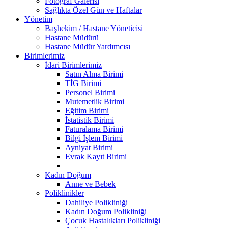
Fotoğraf Galerisi
Sağlıkta Özel Gün ve Haftalar
Yönetim
Başhekim / Hastane Yöneticisi
Hastane Müdürü
Hastane Müdür Yardımcısı
Birimlerimiz
İdari Birimlerimiz
Satın Alma Birimi
TİG Birimi
Personel Birimi
Mutemetlik Birimi
Eğitim Birimi
İstatistik Birimi
Faturalama Birimi
Bilgi İşlem Birimi
Ayniyat Birimi
Evrak Kayıt Birimi
Kadın Doğum
Anne ve Bebek
Poliklinikler
Dahiliye Polikliniği
Kadın Doğum Polikliniği
Çocuk Hastalıkları Polikliniği