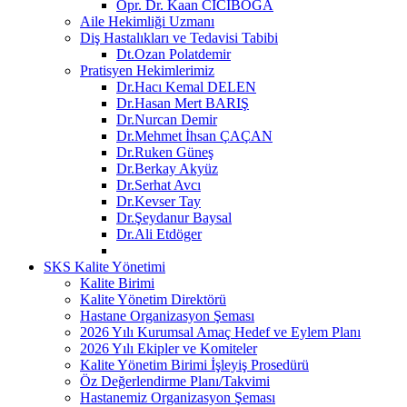
Opr. Dr. Kaan CİCİBOĞA
Aile Hekimliği Uzmanı
Diş Hastalıkları ve Tedavisi Tabibi
Dt.Ozan Polatdemir
Pratisyen Hekimlerimiz
Dr.Hacı Kemal DELEN
Dr.Hasan Mert BARIŞ
Dr.Nurcan Demir
Dr.Mehmet İhsan ÇAÇAN
Dr.Ruken Güneş
Dr.Berkay Akyüz
Dr.Serhat Avcı
Dr.Kevser Tay
Dr.Şeydanur Baysal
Dr.Ali Etdöger
SKS Kalite Yönetimi
Kalite Birimi
Kalite Yönetim Direktörü
Hastane Organizasyon Şeması
2026 Yılı Kurumsal Amaç Hedef ve Eylem Planı
2026 Yılı Ekipler ve Komiteler
Kalite Yönetim Birimi İşleyiş Prosedürü
Öz Değerlendirme Planı/Takvimi
Hastanemiz Organizasyon Şeması