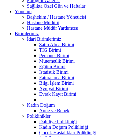
Fotoğraf Galerisi
Sağlıkta Özel Gün ve Haftalar
Yönetim
Başhekim / Hastane Yöneticisi
Hastane Müdürü
Hastane Müdür Yardımcısı
Birimlerimiz
İdari Birimlerimiz
Satın Alma Birimi
TİG Birimi
Personel Birimi
Mutemetlik Birimi
Eğitim Birimi
İstatistik Birimi
Faturalama Birimi
Bilgi İşlem Birimi
Ayniyat Birimi
Evrak Kayıt Birimi
Kadın Doğum
Anne ve Bebek
Poliklinikler
Dahiliye Polikliniği
Kadın Doğum Polikliniği
Çocuk Hastalıkları Polikliniği