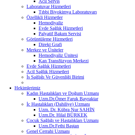
Acil Servis
Laboratuvar Hizmetleri
Tıbbi Biyokimya Laboratuvarı
Özellikli Hizmetler
Hemodiyaliz
Evde Sağlık Hizmetleri
Palyatif Bakım Servisi
Görüntüleme Hizmetleri
Direkt Grafi
Merkez ve Üniteler
Hemodiyaliz Ünitesi
Kan Transfüzyon Merkezi
Evde Sağlık Hizmetleri
Acil Sağlık Hizmetleri
İş Sağlığı Ve Güvenliği Birimi
Hekimlerimiz
Kadın Hastalıkları ve Doğum Uzmanı
Uzm.Dr.Ömer Faruk Bayraktar
İç Hastalıkları (Dahiliye) Uzmanı
Uzm. Dr. Kübra Nur ŞAHİN
Uzm.Dr. Hilal BÜRKEK
Çocuk Sağlığı ve Hastalıkları Uzmanı
Uzm.Dr.Fethi Baştan
Genel Cerrahi Uzmanı