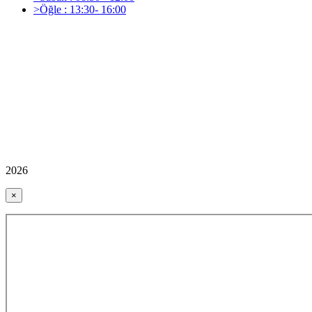
>Öğle : 13:30- 16:00
2026
×